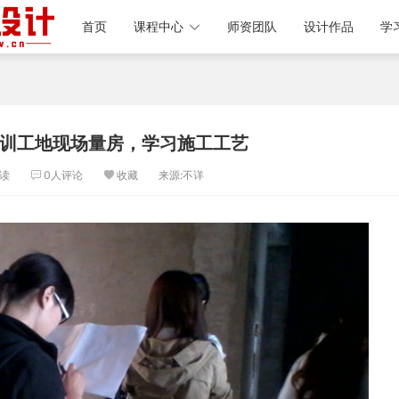
首页
课程中心
师资团队
设计作品
学
训工地现场量房，学习施工工艺
读
0人评论
收藏
来源:不详